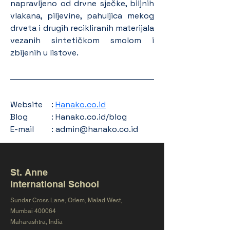
napravljeno od drvne sječke, biljnih 
vlakana, piljevine, pahuljica mekog 
drveta i drugih recikliranih materijala 
vezanih sintetičkom smolom i 
zbijenih u listove.
Website	: 
Hanako.co.id
Blog		: Hanako.co.id/blog
E-mail	: admin@hanako.co.id
St. Anne
International School
Sundar Cross Lane, Orlem, Malad West,
Mumbai 400064
Maharashtra, India